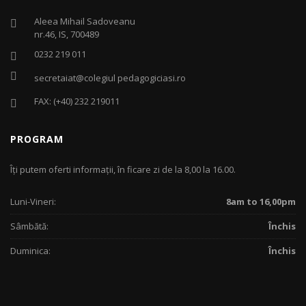
Aleea Mihail Sadoveanu
nr.46, IS, 700489
0232 219 011
secretaiat@colegiul pedagogiciasi.ro
FAX: (+40) 232 219011
PROGRAM
Îţi putem oferti informaţii, în ficare zi de la 8,00 la 16.00.
Luni-Vineri:
8am to 16,00pm
Sâmbătă:
Închis
Duminica:
Închis