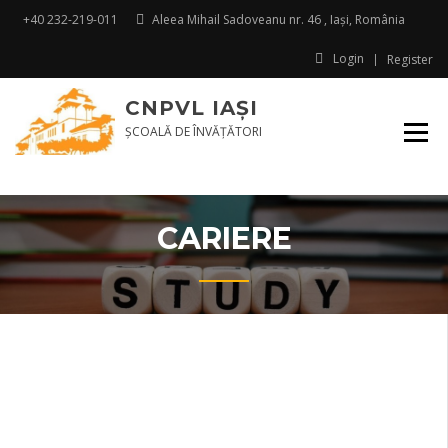
+40 232-219-011
Aleea Mihail Sadoveanu nr. 46 , Iaşi, România
Login
Register
CNPVL IAŞI
ŞCOALĂ DE ÎNVĂŢĂTORI
CARIERE