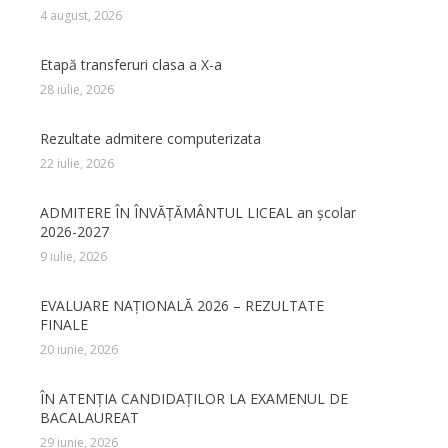
4 august, 2026
Etapă transferuri clasa a X-a
28 iulie, 2026
Rezultate admitere computerizata
22 iulie, 2026
ADMITERE ÎN ÎNVĂŢĂMÂNTUL LICEAL an şcolar
2026-2027
9 iulie, 2026
EVALUARE NAȚIONALĂ 2026 – REZULTATE
FINALE
20 iunie, 2026
ÎN ATENȚIA CANDIDAȚILOR LA EXAMENUL DE
BACALAUREAT
29 iunie, 2026