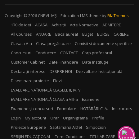
Copyright © 2026
CNPVL IAŞI
-
Education LMS
theme by
FilaThemes
170 de idei
ACASĂ
Achiziţii
Acte Normative
ADMITERE
All Courses
ANUARE
Bacalaureat
Buget
BURSE
CARIERE
Clasa a V-a
Clasa pregătitoare
Comisii şi documente specifice
Concursuri
Conducere
CONTACT
Corp profesoral
Customer Cabinet
Date Financiare
Date Instituţie
Declaraţii interese
DESPRE NOI
Dezvoltare Instituţională
Diseminare proiecte
Elevi
EVALUARE NAŢIONALĂ CLASELE II, IV, VI
EVALUARE NAŢIONALĂ CLASA a VIII-a
Examene
Examene şi concursuri
Formulare
HOTĂRÂRI C. A.
Instructors
Login
My account
Orar
Organigrama
Profile
Proiecte Europene
Săptămâna Altfel
Simpozion
SPRIJIN EDUCAŢIONAL
Term Conditions
TITULARIZARE