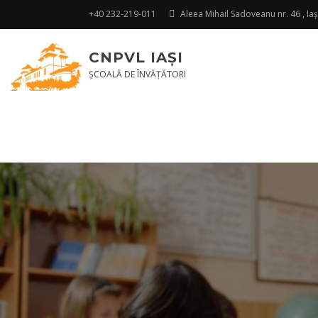
+40 232-219-011
Aleea Mihail Sadoveanu nr. 46 , Ia
CNPVL IAŞI
ŞCOALĂ DE ÎNVĂŢĂTORI