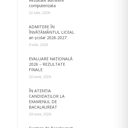
Rezultate admitere
computerizata
22 iulie, 2026
ADMITERE ÎN
ÎNVĂŢĂMÂNTUL LICEAL
an şcolar 2026-2027
9 iulie, 2026
EVALUARE NAȚIONALĂ
2026 – REZULTATE
FINALE
20 iunie, 2026
ÎN ATENȚIA
CANDIDAȚILOR LA
EXAMENUL DE
BACALAUREAT
29 iunie, 2026