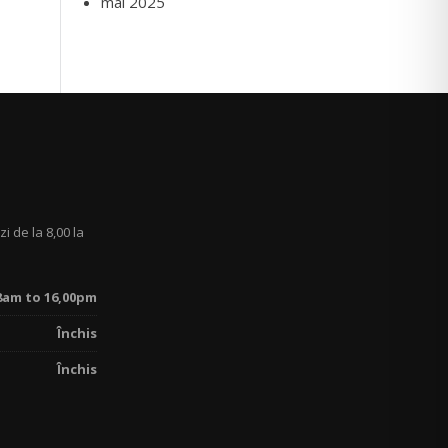
mai 2025
zi de la 8,00 la
8am to 16,00pm
Închis
Închis