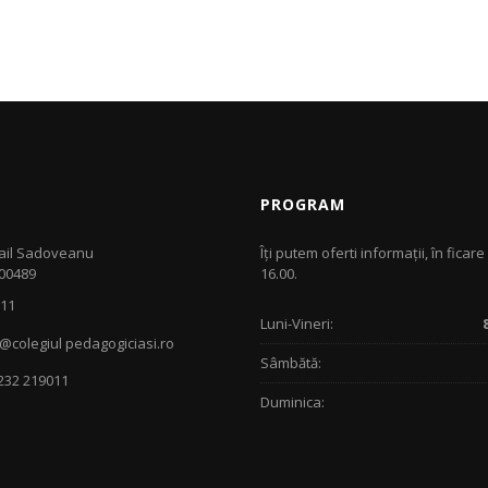
PROGRAM
ail Sadoveanu
Îţi putem oferti informaţii, în ficare 
700489
16.00.
011
Luni-Vineri:
@colegiul pedagogiciasi.ro
Sâmbătă:
 232 219011
Duminica: