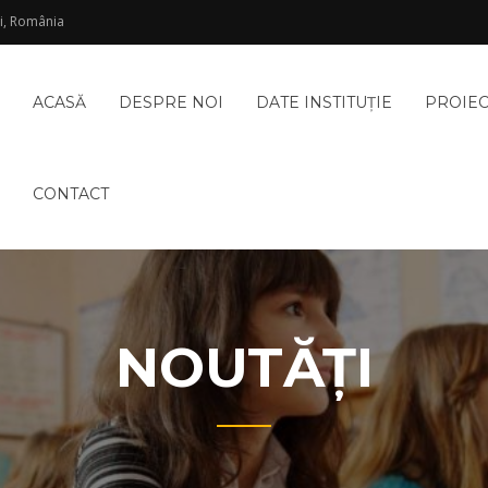
şi, România
ACASĂ
DESPRE NOI
DATE INSTITUŢIE
PROIE
CONTACT
NOUTĂŢI