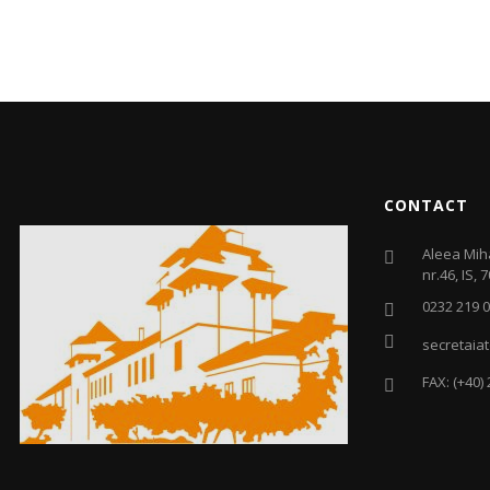
CONTACT
Aleea Mih
nr.46, IS, 
0232 219 
secretaiat
FAX: (+40)