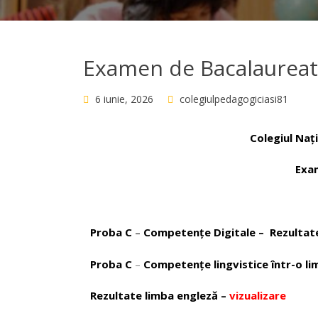
Examen de Bacalaureat
6 iunie, 2026
colegiulpedagogiciasi81
Colegiul Naț
Exa
Proba C
–
Competenţe Digitale – Rezultate
Proba C
–
Competenţe lingvistice într-o li
Rezultate limba engleză –
vizualizare