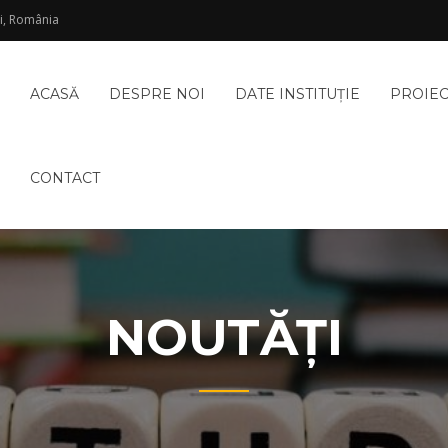
şi, România
ACASĂ
DESPRE NOI
DATE INSTITUŢIE
PROIE
CONTACT
NOUTĂŢI