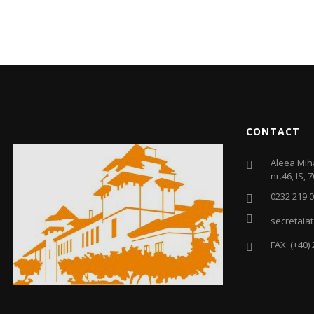
CONTACT
Aleea Mih
nr.46, IS, 
0232 219 
secretaiat
FAX: (+40)