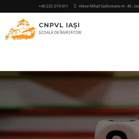
+40 232-219-011
Aleea Mihail Sadoveanu nr. 46 , Ia
CNPVL IAŞI
ŞCOALĂ DE ÎNVĂŢĂTORI