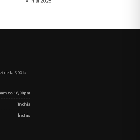
mai 2025
zi de la 8,00 la
8am to 16,00pm
Închis
Închis