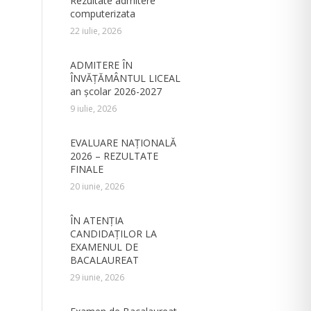
Rezultate admitere
computerizata
22 iulie, 2026
ADMITERE ÎN
ÎNVĂŢĂMÂNTUL LICEAL
an şcolar 2026-2027
9 iulie, 2026
EVALUARE NAȚIONALĂ
2026 – REZULTATE
FINALE
20 iunie, 2026
ÎN ATENȚIA
CANDIDAȚILOR LA
EXAMENUL DE
BACALAUREAT
29 iunie, 2026