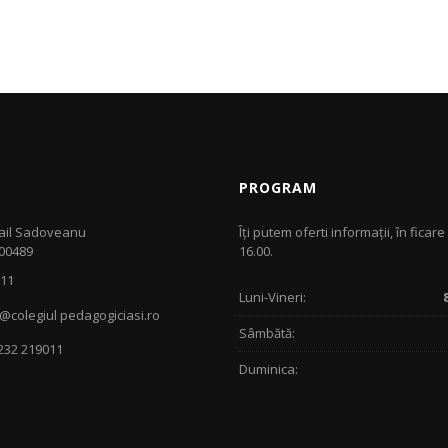
PROGRAM
ail Sadoveanu
Îţi putem oferti informaţii, în ficare 
700489
16.00.
011
Luni-Vineri:
@colegiul pedagogiciasi.ro
Sâmbătă:
 232 219011
Duminica: